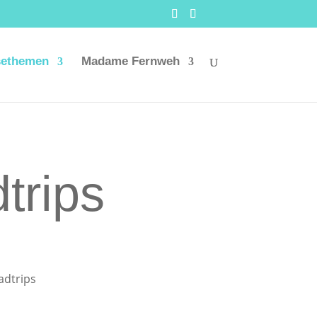
sethemen
Madame Fernweh
trips
adtrips